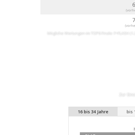
(vorh
(vorhe
Mögliche Wertungen im TOP6 Finale: F=FLASH (1.2 Pk
Zur Eino
16 bis 34 Jahre
bis 