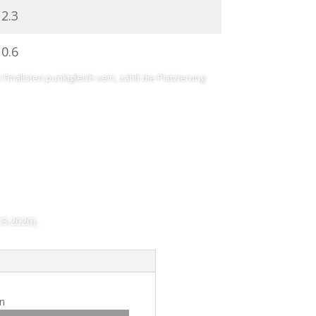
2.3
0.6
 Finalisten punktgleich sein, zählt die Platzierung
03.2020).
n