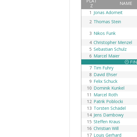
PLAT
NAME
Z
1
Jonas Adomeit
2
Thomas Stein
3
Nikos Funk
4
Christopher Menzel
5
Sebastian Schulz
6
Marcel Maier
FIN
:
7
Tim Fuhry
8
David Ehser
9
Felix Schuck
10
Dominik Kunkel
11
Marcel Roth
12
Patrik Poblocki
13
Torsten Schädel
14
Jens Dambowy
15
Steffen Kraus
16
Christian Will
17
Louis Gerhard