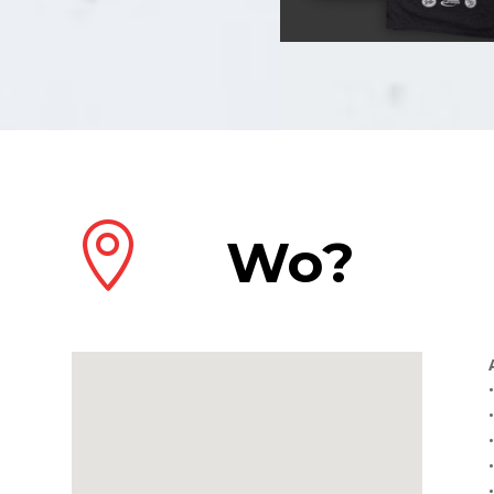

Wo?