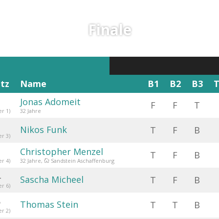
Finale
atz
Name
B1
B2
B3
T
1
Jonas Adomeit
F
F
T
er 1)
32 Jahre
2
Nikos Funk
T
F
B
er 3)
3
Christopher Menzel
T
F
B
er 4)
32 Jahre,
Sandstein Aschaffenburg

4
Sascha Micheel
T
F
B
er 6)
5
Thomas Stein
T
T
B
er 2)