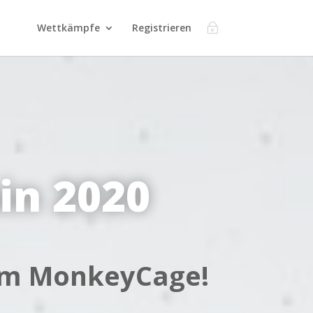
Wettkämpfe
Registrieren
in 2020
 im MonkeyCage!