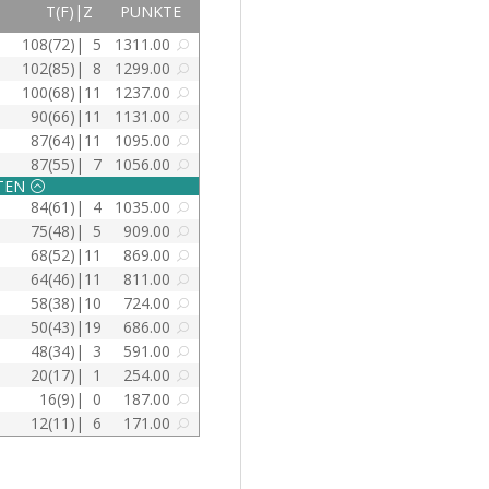
T(F)|Z
PUNKTE
108(72)|
5
1311.00
U
102(85)|
8
1299.00
U
100(68)|
11
1237.00
U
90(66)|
11
1131.00
U
87(64)|
11
1095.00
U
87(55)|
7
1056.00
U
STEN
:
84(61)|
4
1035.00
U
75(48)|
5
909.00
U
68(52)|
11
869.00
U
64(46)|
11
811.00
U
58(38)|
10
724.00
U
50(43)|
19
686.00
U
48(34)|
3
591.00
U
20(17)|
1
254.00
U
16(9)|
0
187.00
U
12(11)|
6
171.00
U