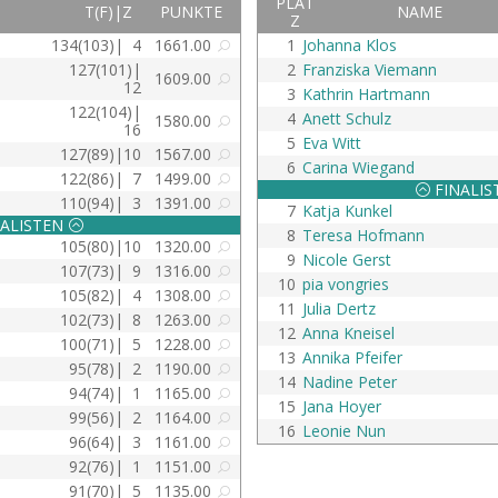
PLAT
T(F)|Z
PUNKTE
NAME
Z
134(103)|
4
1661.00
1
Johanna Klos
U
127(101)|
2
Franziska Viemann
1609.00
U
12
3
Kathrin Hartmann
122(104)|
4
Anett Schulz
1580.00
U
16
5
Eva Witt
127(89)|
10
1567.00
U
6
Carina Wiegand
122(86)|
7
1499.00
U
FINALI
:
110(94)|
3
1391.00
U
7
Katja Kunkel
ALISTEN
:
8
Teresa Hofmann
105(80)|
10
1320.00
U
9
Nicole Gerst
107(73)|
9
1316.00
U
10
pia vongries
105(82)|
4
1308.00
U
11
Julia Dertz
102(73)|
8
1263.00
U
12
Anna Kneisel
100(71)|
5
1228.00
U
13
Annika Pfeifer
95(78)|
2
1190.00
U
14
Nadine Peter
94(74)|
1
1165.00
U
15
Jana Hoyer
99(56)|
2
1164.00
U
16
Leonie Nun
96(64)|
3
1161.00
U
92(76)|
1
1151.00
U
91(70)|
5
1135.00
U