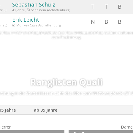
6
Sebastian Schulz
T
T
B
er 5)
40 Jahre,
Sandstein Aschaffenburg

7
Erik Leicht
N
B
B
r 25)
Monkey Cage Aschaffenburg

t.), T=TOP (1.0 Pkt.), B=BONUS (0.3 Pkt.), N=NULL (0.0 Pkt.). Sollten mehrere
zum Finaleinzug.
Ranglisten Quali
rdnung in die Starterklassen zählt das Alter zum Wettkampfende (31.
15 Jahre
ab 35 Jahre
Herren
Dame