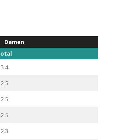
Damen
otal
3.4
2.5
2.5
2.5
2.3