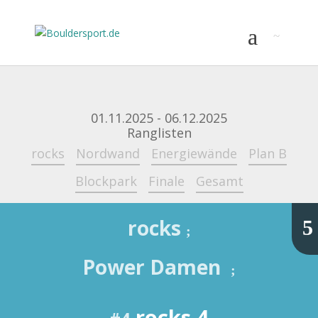
01.11.2025 - 06.12.2025
Ranglisten
rocks
Nordwand
Energiewände
Plan B
Blockpark
Finale
Gesamt
rocks
5
;
Power Damen
;
rocks 4