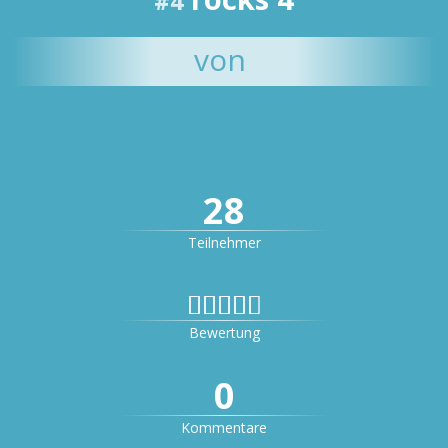
#4
von
28
Teilnehmer


Bewertung
0
Kommentare