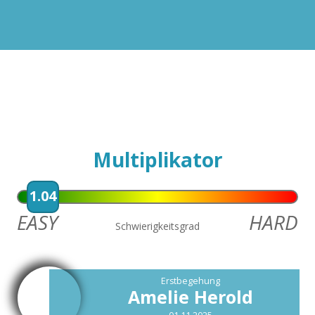
4
5
Multiplikator
1.04
EASY
HARD
Schwierigkeitsgrad
Erstbegehung
Amelie Herold