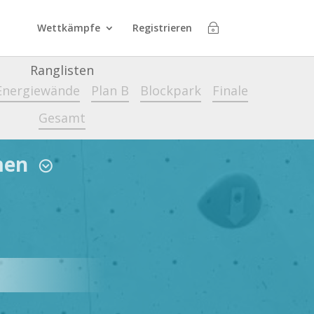
Wettkämpfe
Registrieren
Ranglisten
Energiewände
Plan B
Blockpark
Finale
Gesamt
men
;