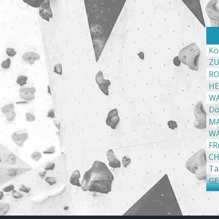
Kö
ZU
RO
HE
WA
Dö
MA
WA
FR
CH
Tä
GE
SI
KO
Bö