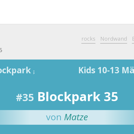
rocks
Nordwand
5
ockpark
Kids 10-13 
;
Blockpark 35
#35
von
Matze