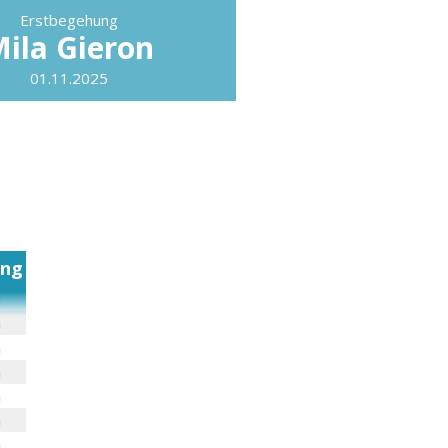
Erstbegehung
ila Gieron
01.11.2025
ung
h
h
h
h
h
h
h