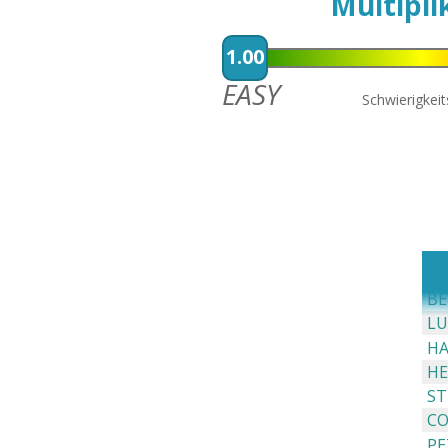
Multipli
1.00
EASY
Schwierigkei
BE
LU
HA
HE
ST
CO
PE