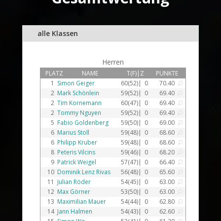
alle Klassen
Herren
PLATZ
NAME
T(F)|Z
PUNKTE
1
Simon Geiger
60(52)|
0
70.40
U
2
Mark Schönlein
59(52)|
0
69.40
U
2
Tim Kornemann
60(47)|
0
69.40
U
2
Tommy Nguyen
59(52)|
0
69.40
U
5
Fabio Goldenberg
59(50)|
0
69.00
U
6
Marius Stoll
59(48)|
0
68.60
U
6
Philipp Kruber
59(48)|
0
68.60
U
8
Peteris Vilcins
59(46)|
0
68.20
U
9
Patrick Weigel
57(47)|
0
66.40
U
10
Dominik Lenz Rivas
56(48)|
0
65.60
U
11
Julian Röder
54(45)|
0
63.00
U
12
Max Görner
53(50)|
0
63.00
U
13
Maximilian Mauer
54(44)|
0
62.80
U
14
Jann Halmen
54(43)|
0
62.60
U