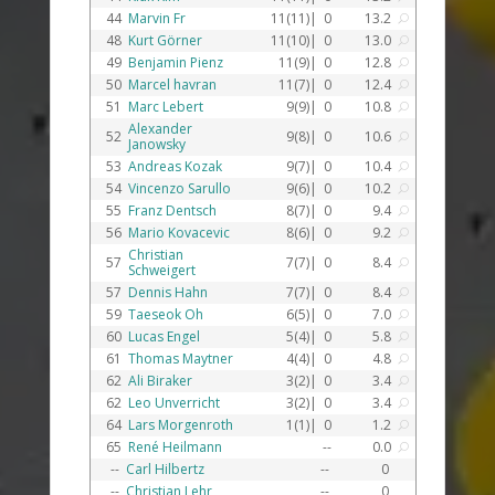
44
Marvin Fr
11(11)|
0
13.2
U
48
Kurt Görner
11(10)|
0
13.0
U
49
Benjamin Pienz
11(9)|
0
12.8
U
50
Marcel havran
11(7)|
0
12.4
U
51
Marc Lebert
9(9)|
0
10.8
U
Alexander
52
9(8)|
0
10.6
U
Janowsky
53
Andreas Kozak
9(7)|
0
10.4
U
54
Vincenzo Sarullo
9(6)|
0
10.2
U
55
Franz Dentsch
8(7)|
0
9.4
U
56
Mario Kovacevic
8(6)|
0
9.2
U
Christian
57
7(7)|
0
8.4
U
Schweigert
57
Dennis Hahn
7(7)|
0
8.4
U
59
Taeseok Oh
6(5)|
0
7.0
U
60
Lucas Engel
5(4)|
0
5.8
U
61
Thomas Maytner
4(4)|
0
4.8
U
62
Ali Biraker
3(2)|
0
3.4
U
62
Leo Unverricht
3(2)|
0
3.4
U
64
Lars Morgenroth
1(1)|
0
1.2
U
65
René Heilmann
--
0.0
U
--
Carl Hilbertz
--
0
--
Christian Lehr
--
0