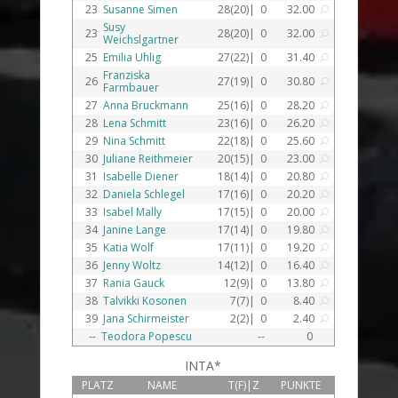
23
Susanne Simen
28(20)|
0
32.00
U
Susy
23
28(20)|
0
32.00
U
Weichslgartner
25
Emilia Uhlig
27(22)|
0
31.40
U
Franziska
26
27(19)|
0
30.80
U
Farmbauer
27
Anna Bruckmann
25(16)|
0
28.20
U
28
Lena Schmitt
23(16)|
0
26.20
U
29
Nina Schmitt
22(18)|
0
25.60
U
30
Juliane Reithmeier
20(15)|
0
23.00
U
31
Isabelle Diener
18(14)|
0
20.80
U
32
Daniela Schlegel
17(16)|
0
20.20
U
33
Isabel Mally
17(15)|
0
20.00
U
34
Janine Lange
17(14)|
0
19.80
U
35
Katia Wolf
17(11)|
0
19.20
U
36
Jenny Woltz
14(12)|
0
16.40
U
37
Rania Gauck
12(9)|
0
13.80
U
38
Talvikki Kosonen
7(7)|
0
8.40
U
39
Jana Schirmeister
2(2)|
0
2.40
U
--
Teodora Popescu
--
0
INTA*
PLATZ
NAME
T(F)|Z
PUNKTE