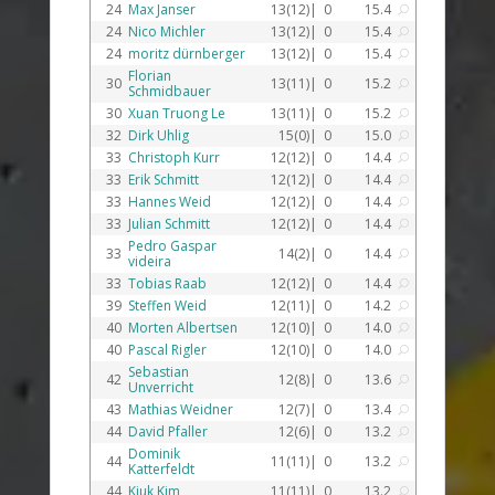
24
Max Janser
13(12)|
0
15.4
U
24
Nico Michler
13(12)|
0
15.4
U
24
moritz dürnberger
13(12)|
0
15.4
U
Florian
30
13(11)|
0
15.2
U
Schmidbauer
30
Xuan Truong Le
13(11)|
0
15.2
U
32
Dirk Uhlig
15(0)|
0
15.0
U
33
Christoph Kurr
12(12)|
0
14.4
U
33
Erik Schmitt
12(12)|
0
14.4
U
33
Hannes Weid
12(12)|
0
14.4
U
33
Julian Schmitt
12(12)|
0
14.4
U
Pedro Gaspar
33
14(2)|
0
14.4
U
videira
33
Tobias Raab
12(12)|
0
14.4
U
39
Steffen Weid
12(11)|
0
14.2
U
40
Morten Albertsen
12(10)|
0
14.0
U
40
Pascal Rigler
12(10)|
0
14.0
U
Sebastian
42
12(8)|
0
13.6
U
Unverricht
43
Mathias Weidner
12(7)|
0
13.4
U
44
David Pfaller
12(6)|
0
13.2
U
Dominik
44
11(11)|
0
13.2
U
Katterfeldt
44
Kiuk Kim
11(11)|
0
13.2
U