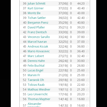
36
Julian Schmitt
37(36)|
0
44.20
U
37
Kurt Görner
37(32)|
0
43.40
U
38
Moritz Be
37(30)|
0
43.00
U
39
Tichan Sattler
36(32)|
0
42.40
U
40
Benjamin Pienz
35(29)|
0
40.80
U
41
David Pfaller
35(21)|
0
39.20
U
42
Franz Dentsch
33(30)|
0
39.00
U
43
Vincenzo Sarullo
33(24)|
0
37.80
U
44
Marcel havran
32(25)|
0
37.00
U
45
Andreas Kozak
32(24)|
0
36.80
U
46
Mario Kovacevic
32(22)|
0
36.40
U
47
Marc Lebert
27(27)|
0
32.40
U
48
Dennis Hahn
26(24)|
0
30.80
U
49
Felix Buchtal
23(19)|
0
26.80
U
50
Lucas Engel
22(18)|
0
25.60
U
51
Marvin Fr
21(20)|
0
25.00
U
52
Taeseok Oh
20(18)|
0
23.60
U
53
Tobias Raab
19(18)|
0
22.60
U
54
Mathias Weidner
19(11)|
0
21.20
U
55
Leo Unverricht
17(16)|
0
20.20
U
56
Thomas Maytner
14(14)|
0
16.80
U
Alexander
57
14(13)|
0
16.60
U