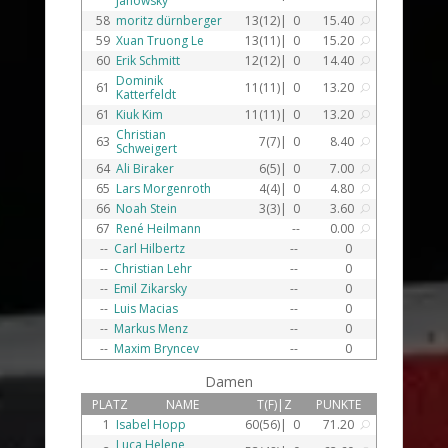
Janowsky
58
moritz dürnberger
13(12)|
0
15.40
U
59
Xuan Truong Le
13(11)|
0
15.20
U
60
Erik Schmitt
12(12)|
0
14.40
U
Dominik
61
11(11)|
0
13.20
U
Katterfeldt
61
Kiuk Kim
11(11)|
0
13.20
U
Christian
63
7(7)|
0
8.40
U
Schweigert
64
Ali Biraker
6(5)|
0
7.00
U
65
Lars Morgenroth
4(4)|
0
4.80
U
66
Noah Stein
3(3)|
0
3.60
U
67
René Heilmann
--
0.00
U
--
Carl Hilbertz
--
0
--
Christian Lehr
--
0
--
Emil Zikarsky
--
0
--
Luis Macias
--
0
--
Markus Menz
--
0
--
Maxim Bryncev
--
0
Damen
PLATZ
NAME
T(F)|Z
PUNKTE
1
Isabel Hopp
60(56)|
0
71.20
U
Luca Helene