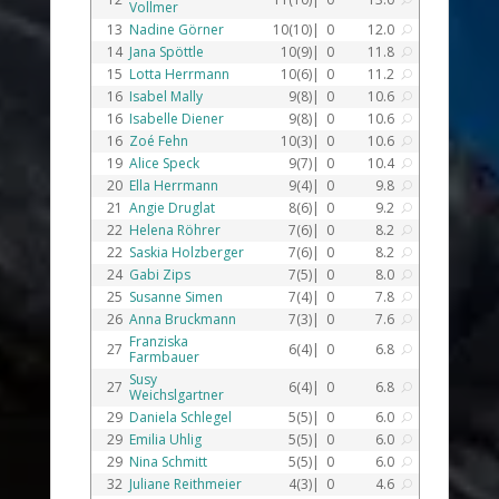
Vollmer
13
Nadine Görner
10(10)|
0
12.0
U
14
Jana Spöttle
10(9)|
0
11.8
U
15
Lotta Herrmann
10(6)|
0
11.2
U
16
Isabel Mally
9(8)|
0
10.6
U
16
Isabelle Diener
9(8)|
0
10.6
U
16
Zoé Fehn
10(3)|
0
10.6
U
19
Alice Speck
9(7)|
0
10.4
U
20
Ella Herrmann
9(4)|
0
9.8
U
21
Angie Druglat
8(6)|
0
9.2
U
22
Helena Röhrer
7(6)|
0
8.2
U
22
Saskia Holzberger
7(6)|
0
8.2
U
24
Gabi Zips
7(5)|
0
8.0
U
25
Susanne Simen
7(4)|
0
7.8
U
26
Anna Bruckmann
7(3)|
0
7.6
U
Franziska
27
6(4)|
0
6.8
U
Farmbauer
Susy
27
6(4)|
0
6.8
U
Weichslgartner
29
Daniela Schlegel
5(5)|
0
6.0
U
29
Emilia Uhlig
5(5)|
0
6.0
U
29
Nina Schmitt
5(5)|
0
6.0
U
32
Juliane Reithmeier
4(3)|
0
4.6
U