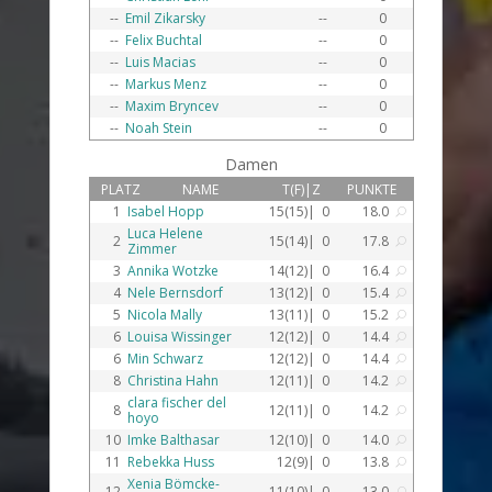
--
Emil Zikarsky
--
0
--
Felix Buchtal
--
0
--
Luis Macias
--
0
--
Markus Menz
--
0
--
Maxim Bryncev
--
0
--
Noah Stein
--
0
Damen
PLATZ
NAME
T(F)|Z
PUNKTE
1
Isabel Hopp
15(15)|
0
18.0
U
Luca Helene
2
15(14)|
0
17.8
U
Zimmer
3
Annika Wotzke
14(12)|
0
16.4
U
4
Nele Bernsdorf
13(12)|
0
15.4
U
5
Nicola Mally
13(11)|
0
15.2
U
6
Louisa Wissinger
12(12)|
0
14.4
U
6
Min Schwarz
12(12)|
0
14.4
U
8
Christina Hahn
12(11)|
0
14.2
U
clara fischer del
8
12(11)|
0
14.2
U
hoyo
10
Imke Balthasar
12(10)|
0
14.0
U
11
Rebekka Huss
12(9)|
0
13.8
U
Xenia Bömcke-
12
11(10)|
0
13.0
U