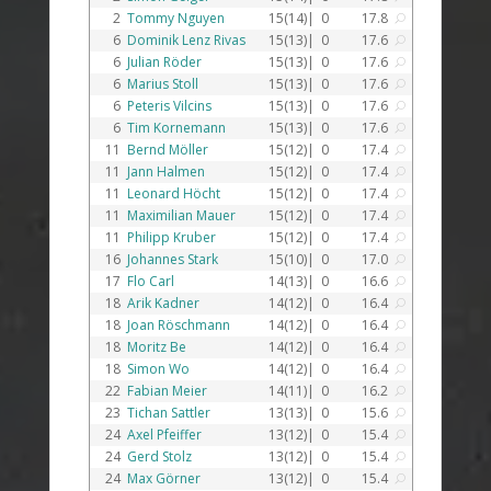
2
Tommy Nguyen
15(14)|
0
17.8
U
6
Dominik Lenz Rivas
15(13)|
0
17.6
U
6
Julian Röder
15(13)|
0
17.6
U
6
Marius Stoll
15(13)|
0
17.6
U
6
Peteris Vilcins
15(13)|
0
17.6
U
6
Tim Kornemann
15(13)|
0
17.6
U
11
Bernd Möller
15(12)|
0
17.4
U
11
Jann Halmen
15(12)|
0
17.4
U
11
Leonard Höcht
15(12)|
0
17.4
U
11
Maximilian Mauer
15(12)|
0
17.4
U
11
Philipp Kruber
15(12)|
0
17.4
U
16
Johannes Stark
15(10)|
0
17.0
U
17
Flo Carl
14(13)|
0
16.6
U
18
Arik Kadner
14(12)|
0
16.4
U
18
Joan Röschmann
14(12)|
0
16.4
U
18
Moritz Be
14(12)|
0
16.4
U
18
Simon Wo
14(12)|
0
16.4
U
22
Fabian Meier
14(11)|
0
16.2
U
23
Tichan Sattler
13(13)|
0
15.6
U
24
Axel Pfeiffer
13(12)|
0
15.4
U
24
Gerd Stolz
13(12)|
0
15.4
U
24
Max Görner
13(12)|
0
15.4
U