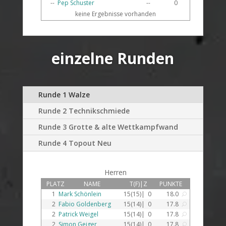
--
Pep Schuster
--
0
keine Ergebnisse vorhanden
einzelne Runden
Runde 1 Walze
Runde 2 Technikschmiede
Runde 3 Grotte & alte Wettkampfwand
Runde 4 Topout Neu
Herren
PLATZ
NAME
T(F)|Z
PUNKTE
1
Mark Schönlein
15(15)|
0
18.0
U
2
Fabio Goldenberg
15(14)|
0
17.8
U
2
Patrick Weigel
15(14)|
0
17.8
U
2
Simon Geiger
15(14)|
0
17.8
U