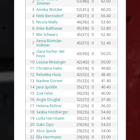
2
53(48)|
0
62.60
U
Zimmer
3
Annika Wotzke
52(41)|
0
60.20
U
4
Nele Bernsdorf
49(37)|
0
56.40
U
5
Nicola Mally
46(38)|
0
53.60
U
6
Imke Balthasar
45(39)|
0
52.80
U
7
Min Schwarz
45(37)|
0
52.40
U
Xenia Bömcke-
7
45(37)|
0
52.40
U
Vollmer
clara fischer del
9
43(36)|
0
50.20
U
hoyo
10
Louisa Wissinger
42(40)|
0
50.00
U
11
Christina Hahn
43(34)|
0
49.80
U
12
Rebekka Huss
42(32)|
0
48.40
U
13
Nadine Görner
35(32)|
0
41.40
U
14
Jana Spöttle
35(27)|
0
40.40
U
15
Zoé Fehn
36(20)|
0
40.00
U
16
Angie Druglat
32(27)|
0
37.40
U
17
Helena Röhrer
31(26)|
0
36.20
U
18
Saskia Holzberger
30(23)|
0
34.60
U
19
Lotta Herrmann
30(22)|
0
34.40
U
20
Gabi Zips
29(26)|
0
34.20
U
21
Alice Speck
29(25)|
0
34.00
U
22
Ella Herrmann
29(20)|
0
33.00
U