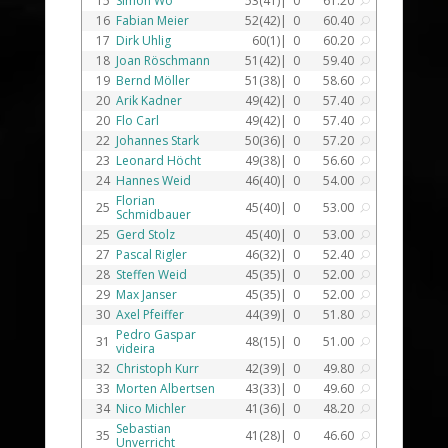
15
Simon Wo
53(41)|
0
61.20
U
16
Fabian Meier
52(42)|
0
60.40
U
17
Dirk Uhlig
60(1)|
0
60.20
U
18
Joan Röschmann
51(42)|
0
59.40
U
19
Bernd Möller
51(38)|
0
58.60
U
20
Arik Kadner
49(42)|
0
57.40
U
20
Flo Carl
49(42)|
0
57.40
U
22
Johannes Stark
50(36)|
0
57.20
U
23
Leonard Höcht
49(38)|
0
56.60
U
24
Hannes Weid
46(40)|
0
54.00
U
Florian
25
45(40)|
0
53.00
U
Schmidbauer
25
Gerd Stolz
45(40)|
0
53.00
U
27
Pascal Rigler
46(32)|
0
52.40
U
28
Steffen Weid
45(35)|
0
52.00
U
29
Max Janser
45(35)|
0
52.00
U
30
Axel Pfeiffer
44(39)|
0
51.80
U
Pedro Gaspar
31
48(15)|
0
51.00
U
videira
32
Christoph Kurr
42(39)|
0
49.80
U
33
Morten Albertsen
43(33)|
0
49.60
U
34
Nico Michler
41(36)|
0
48.20
U
Sebastian
35
41(28)|
0
46.60
U
Unverricht