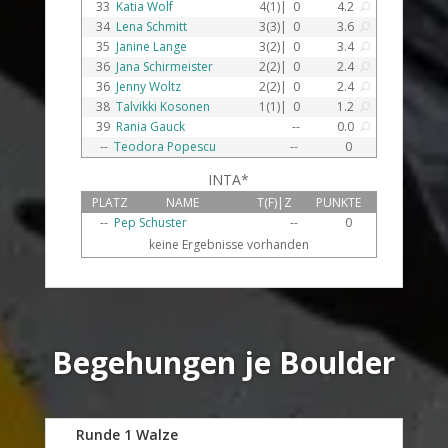
33
Katia Wolf
4(1)|
0
4.2
U
34
Lena Schmitt
3(3)|
0
3.6
U
35
Janine Lange
3(2)|
0
3.4
U
36
Jana Schirmeister
2(2)|
0
2.4
U
36
Jenny Woltz
2(2)|
0
2.4
U
38
Talvikki Kosonen
1(1)|
0
1.2
U
39
Rania Gauck
--
0.0
U
--
Teodora Popescu
--
0
INTA*
PLATZ
NAME
T(F)|Z
PUNKTE
--
Pep Schuster
--
0
keine Ergebnisse vorhanden
Begehungen je Boulder
Runde 1 Walze