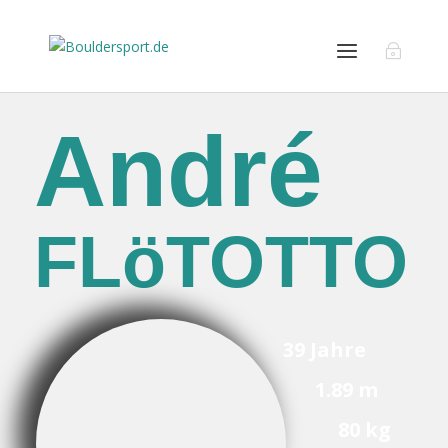
André
FLöTOTTO
39 Jahre
1.89 m
80 kg