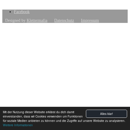
Facebook
Designed by
Klettermafia
Datenschutz
Impressum
Mit der Nutzung dieser Website erklärst du dich damit
Alles klar!
einverstanden, dass wir Cookies verwenden um Funktionen
für soziale Medien anbieten zu können und die Zugriffe auf unsere Website zu analysieren.
Weitere Informationen