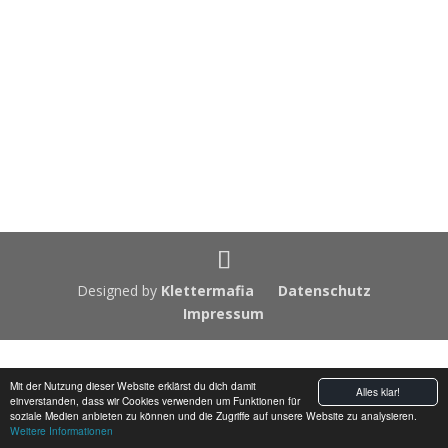
Designed by
Klettermafia
Datenschutz
Impressum
Mit der Nutzung dieser Website erklärst du dich damit
Alles klar!
einverstanden, dass wir Cookies verwenden um Funktionen für
soziale Medien anbieten zu können und die Zugriffe auf unsere Website zu analysieren.
Weitere Informationen