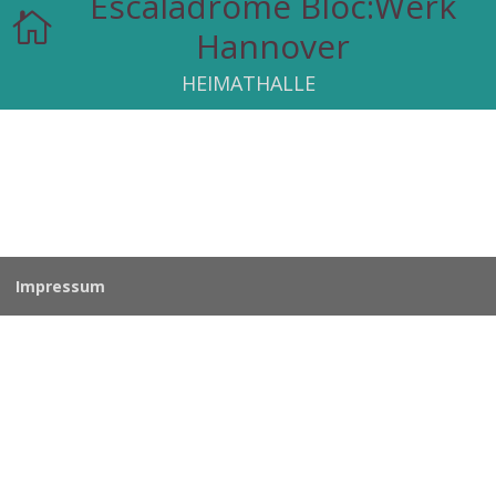
Escaladrome Bloc:Werk

Hannover
HEIMATHALLE
Impressum