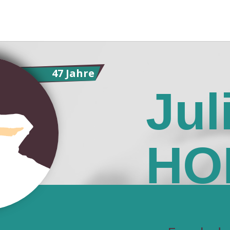
47 Jahre
Jul
HO