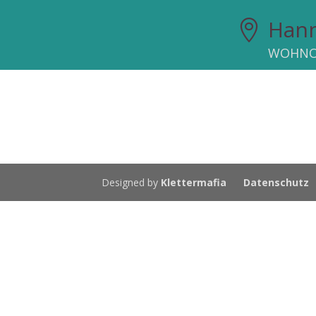
Han

WOHNO
Designed by
Klettermafia
Datenschutz