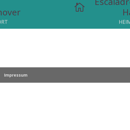
Escalad

nover
H
RT
HEI
Impressum