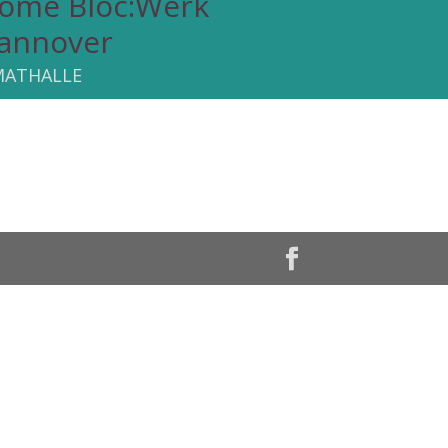
rome Bloc:Werk
annover
MATHALLE