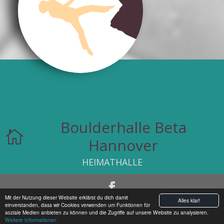
Boulderhalle Beta

Hannover
HEIMATHALLE
Mit der Nutzung dieser Website erklärst du dich damit
Alles klar!
Designed by
Klettermafia
Datenschutz
einverstanden, dass wir Cookies verwenden um Funktionen für
soziale Medien anbieten zu können und die Zugriffe auf unsere Website zu analysieren.
Impressum
Weitere Informationen