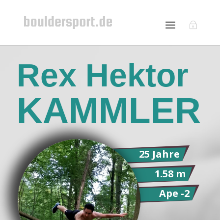
Rex Hektor
KAMMLER
25 Jahre
1.58 m
Ape -2