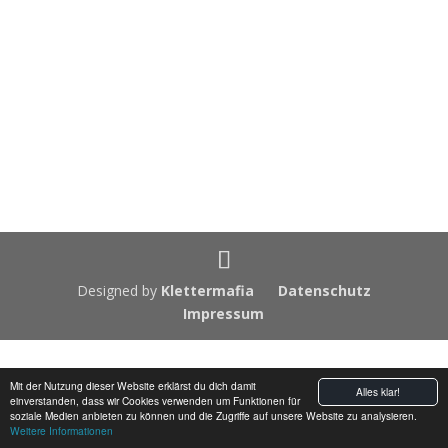
Designed by
Klettermafia
Datenschutz
Impressum
Mit der Nutzung dieser Website erklärst du dich damit
Alles klar!
einverstanden, dass wir Cookies verwenden um Funktionen für
soziale Medien anbieten zu können und die Zugriffe auf unsere Website zu analysieren.
Weitere Informationen