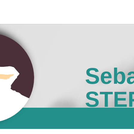
Seba
STE