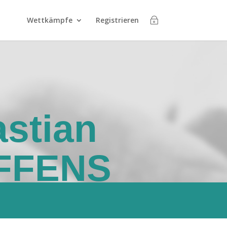
Wettkämpfe
Registrieren
stian
FFENS