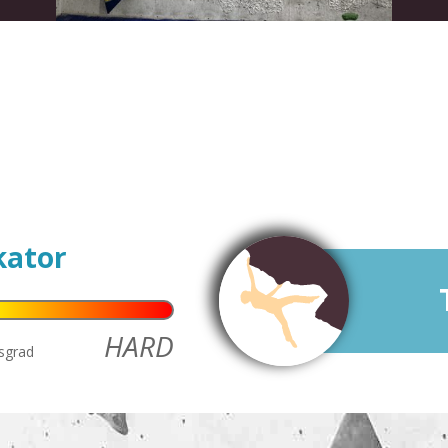
kator
HARD
tsgrad