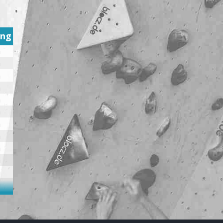
ung
h
h
h
h
h
h
h
h
h
h
h
h
h
h
h