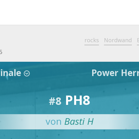
rocks
Nordwand
5
Finale
Power He
;
PH8
#8
von
Basti H