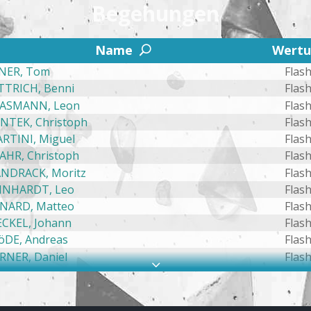
Begehungen
2
Name
Wert
U
NER, Tom
Flas
TTRICH, Benni
Flas
ASMANN, Leon
Flas
NTEK, Christoph
Flas
RTINI, Miguel
Flas
AHR, Christoph
Flas
NDRACK, Moritz
Flas
INHARDT, Leo
Flas
NARD, Matteo
Flas
CKEL, Johann
Flas
öDE, Andreas
Flas
RNER, Daniel
Flas
3
EINIG, Paul
Flas
YER, André
Flas
NDNER , Florian
Flas