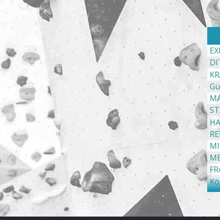
EX
DI
KR
Gü
MA
ST
HA
RE
MI
ME
FR
Kö
ST
ME
SA