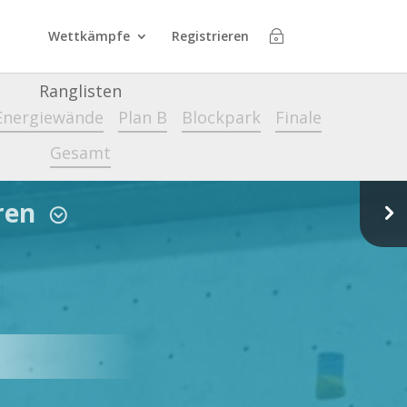
Wettkämpfe
Registrieren
Ranglisten
Energiewände
Plan B
Blockpark
Finale
Gesamt
rren
5
;