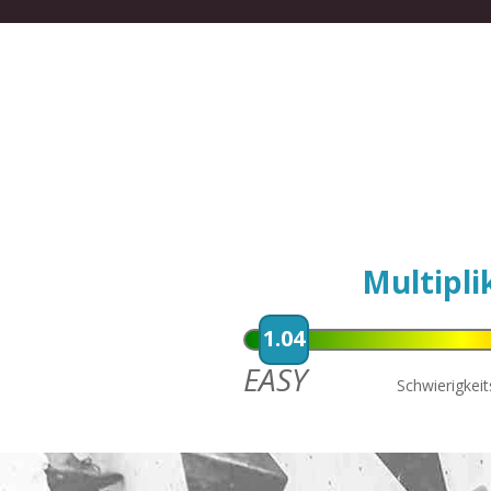
Multipli
1.04
EASY
Schwierigkei