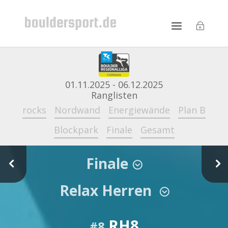
01.11.2025 - 06.12.2025
Ranglisten
rocks
Nordwand
Energiewände
Plan B
Blockpark
Finale
Gesamt
Finale
4
5
;
Relax Herren
;
RH8
#8