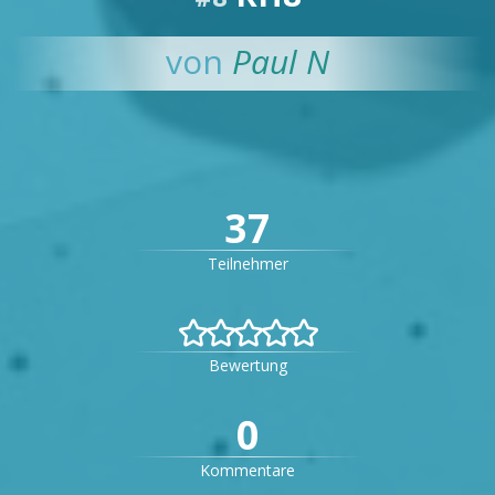
von
Paul N
37
Teilnehmer


Bewertung
0
Kommentare