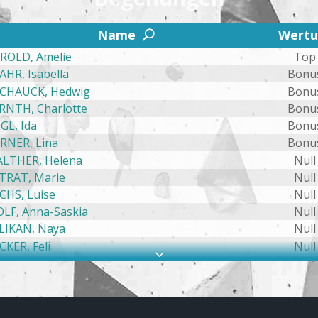
2
Name
Wert
U
ROLD, Amelie
Top
AHR, Isabella
Bonu
CHAUCK, Hedwig
Bonu
RNTH, Charlotte
Bonu
IGL, Ida
Bonu
RNER, Lina
Bonu
LTHER, Helena
Null
TRAT, Marie
Null
CHS, Luise
Null
LF, Anna-Saskia
Null
LIKAN, Naya
Null
CKER, Feli
Null
3
MASCHEK, Lina Mia
Null
UDENIK, Ida
Null
BER, Lina
Null
NG, Emilia
Null