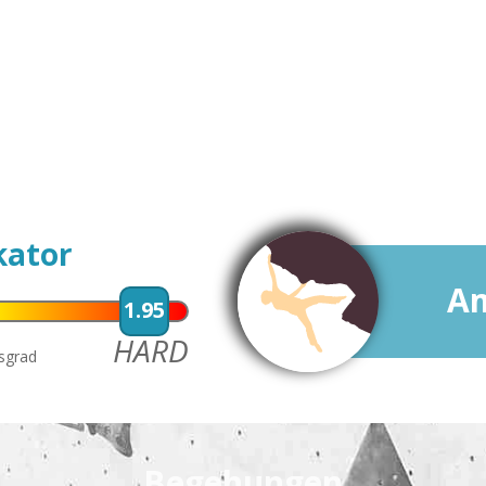
kator
Am
1.95
HARD
tsgrad
Begehungen