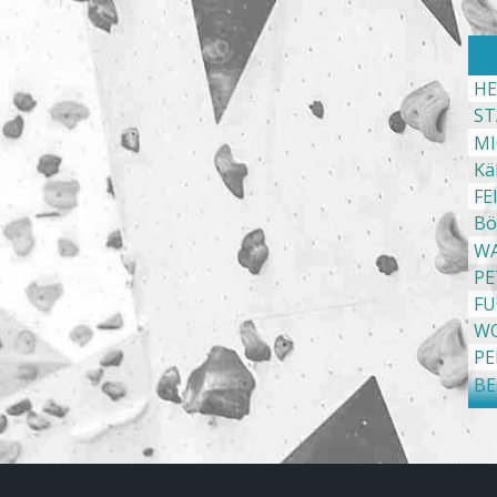
HE
ST
MI
Kä
FE
Bö
WA
PE
FU
WO
PE
BE
TO
ST
Rö
JU