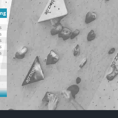
ung
s
s
s
s
s