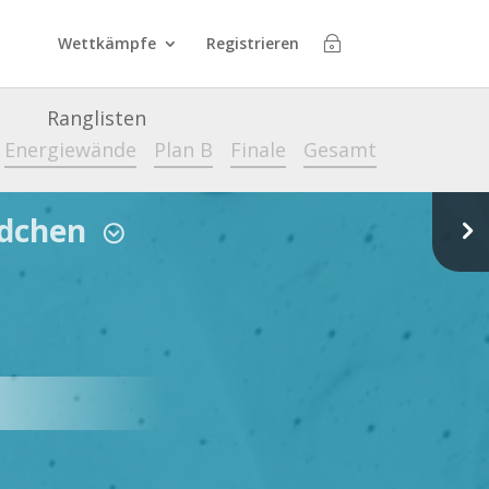
Wettkämpfe
Registrieren
Ranglisten
Energiewände
Plan B
Finale
Gesamt
ädchen
5
;