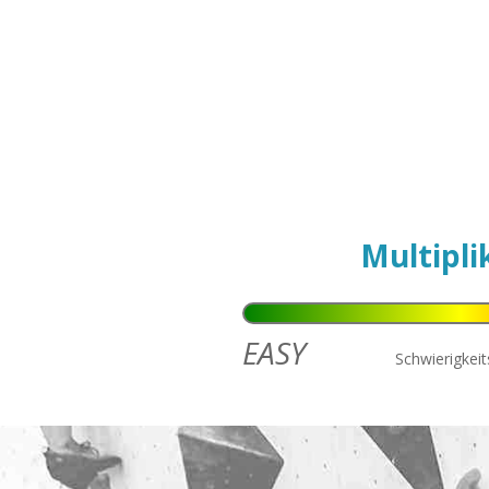
Multipli
EASY
Schwierigkei