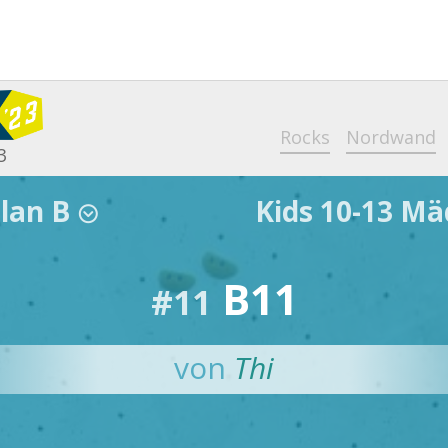
Rocks
Nordwand
3
lan B
Kids 10-13 M
;
B11
#11
von
Thi