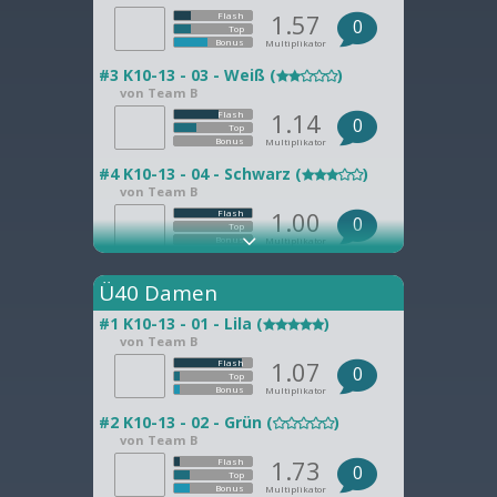
1.57
Flash

#7 RD - 07 - Pink (
)
0

Top
von Team B
Bonus
Multiplikator
1.52
Flash

0
#3 K10-13 - 03 - Weiß (
)

Top
Bonus
von Team B
Multiplikator
1.14
Flash

#8 RD - 08 - Weiß (
)
0

Top
von Team B
Bonus
Multiplikator
1.29
Flash

0
#4 K10-13 - 04 - Schwarz (
)

Top
Bonus
von Team B
Multiplikator
1.00
Flash

#9 RD - 09 - Grün (
)
0

Top
3
von Team B
Bonus
Multiplikator
1.86
Flash

0
2
#5 K10-13 - 05 - Schwarz (
)

Top
Ü40 Damen
Bonus
von Team B
Multiplikator
1.21
Flash

#10 RD - 10 - Pink (
)
0
#1 K10-13 - 01 - Lila (
)


Top
von Team B
Bonus
von Team B
Multiplikator
1.86
Flash

1.07
Flash

0
#6 K10-13 - 06 - Pink (
)
0

Top
Top
Bonus
von Team B
Multiplikator
Bonus
Multiplikator
1.00
Flash

0
#2 K10-13 - 02 - Grün (
)

Top
Bonus
von Team B
Multiplikator
1.73
Flash

#7 K10-13 - 07 - Pink (
)
0

Top
von Team B
Bonus
Multiplikator