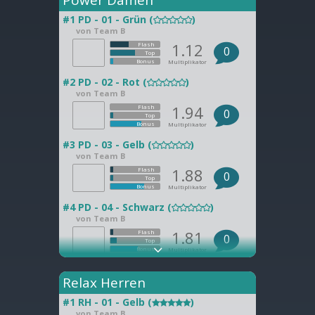
Power Damen
2.00
Flash

0
#1 PD - 01 - Grün (
)

Top
Bonus
von Team B
Multiplikator
1.12
Flash

#6 PH - 06 - Gelb (
)
0

Top
von Team B
Bonus
Multiplikator
1.67
Flash

0
#2 PD - 02 - Rot (
)

Top
Bonus
von Team B
Multiplikator
1.94
Flash

#7 PH - 07 - Pink (
)
0

Top
von Team B
Bonus
Multiplikator
1.05
Flash

0
#3 PD - 03 - Gelb (
)

Top
Bonus
von Team B
Multiplikator
1.88
Flash

#8 PH - 08 - Lila (
)
0

Top
von Team B
Bonus
Multiplikator
1.48
Flash

0
#4 PD - 04 - Schwarz (
)

Top
Bonus
von Team B
Multiplikator
1.81
Flash

#9 PH - 09 - Orange (
)
0

Top
3
von Team B
Bonus
Multiplikator
1.10
Flash

0
2
#5 PD - 05 - Schwarz (
)

Top
Relax Herren
Bonus
von Team B
Multiplikator
1.12
Flash

#10 PH - 10 - Schwarz (
)
0
#1 RH - 01 - Gelb (
)


Top
von Team B
Bonus
von Team B
Multiplikator