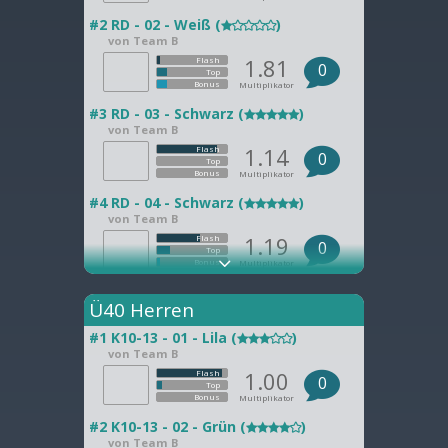
1.04
Flash

0
#2 RD - 02 - Weiß (
)

Top
Bonus
von Team B
Multiplikator
1.81
Flash

#7 RH - 07 - Pink (
)
0

Top
von Team B
Bonus
Multiplikator
1.04
Flash

0
#3 RD - 03 - Schwarz (
)

Top
Bonus
von Team B
Multiplikator
1.14
Flash

#8 RH - 08 - Schwarz (
)
0

Top
von Team B
Bonus
Multiplikator
1.00
Flash

0
#4 RD - 04 - Schwarz (
)

Top
Bonus
von Team B
Multiplikator
1.19
Flash

#9 RH - 09 - Grün (
)
0

Top
3
von Team B
Bonus
Multiplikator
1.42
Flash

0
2
#5 RD - 05 - Schwarz (
)

Top
Ü40 Herren
Bonus
von Team B
Multiplikator
1.62
Flash

#10 RH - 10 - Schwarz (
)
0
#1 K10-13 - 01 - Lila (
)


Top
von Team B
Bonus
von Team B
Multiplikator
1.42
Flash

1.00
Flash

0
#6 RD - 06 - Schwarz (
)
0

Top
Top
Bonus
von Team B
Multiplikator
Bonus
Multiplikator
1.67
Flash

0
#2 K10-13 - 02 - Grün (
)

Top
Bonus
von Team B
Multiplikator