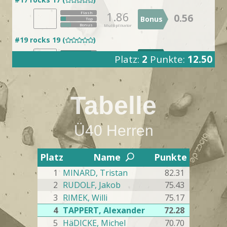
1.86
Flash
0.56
Bonus
Top
Bonus
Multiplikator
#19 rocks 19 (
)
#3
#6
#2
#2
#5

1.14
Flash
1.37
Platz:
2
Punkte:
12.50
Flash
Top
3
Bonus
Multiplikator
#23 rocks 23 (
)
#3
#7
#2
#3
#6

1.14
Flash
Tabelle
1.37
Flash
Top
Bonus
Multiplikator
#24 rocks 24 (
)
#3
#8
#2
#3
#7

Ü40 Herren
1.14
Flash
1.37
Flash
Top
Bonus
Multiplikator
2
Platz
Name
Punkte
U
#26 rocks 26 (
)
#3
#1
#3
#3
#8

1
MINARD, Tristan
82.31
1.00
Flash
1.20
Flash
Top
2
RUDOLF, Jakob
75.43
Bonus
Multiplikator
3
RIMEK, Willi
75.17
#27 rocks 27 (
)
#3
#1
#3
#3
#9

4
TAPPERT, Alexander
72.28
1.00
Flash
1.20
Flash
Top
5
HäDICKE, Michel
70.70
Bonus
Multiplikator