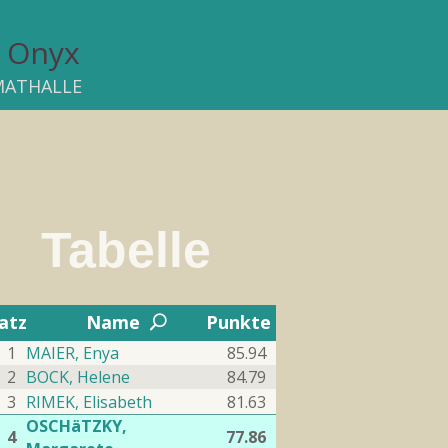
Onyx
MATHALLE
Tabelle
2
atz
Name
Punkte
U
1
MAIER, Enya
85.94
2
BOCK, Helene
84.79
3
RIMEK, Elisabeth
81.63
OSCHäTZKY,
4
77.86