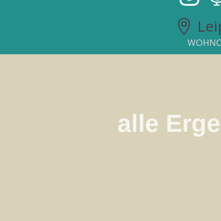
Lei

WOHNO
alle Erg
Statio

Rocks J
Sa 01.11.2025 bis F
2
Boulderliste -
#1 rocks 1 (
)
