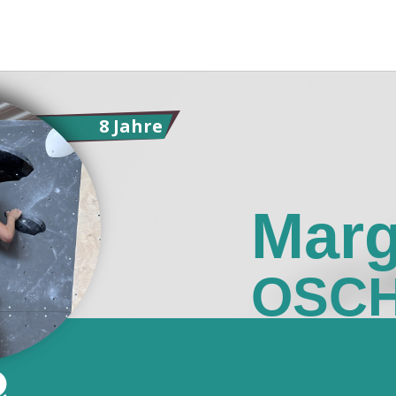
8 Jahre
Marg
OSCH
