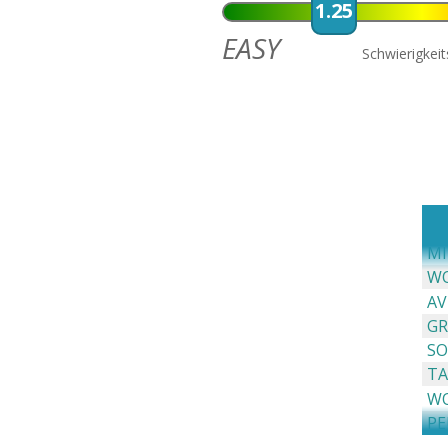
1.25
EASY
Schwierigkei
MI
WO
AV
GR
SO
TA
WO
PE