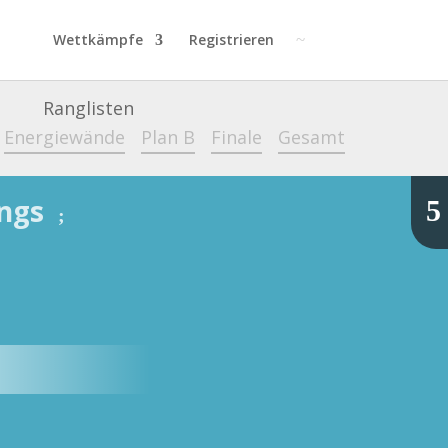
Wettkämpfe
Registrieren
Ranglisten
Energiewände
Plan B
Finale
Gesamt
ungs
5
;