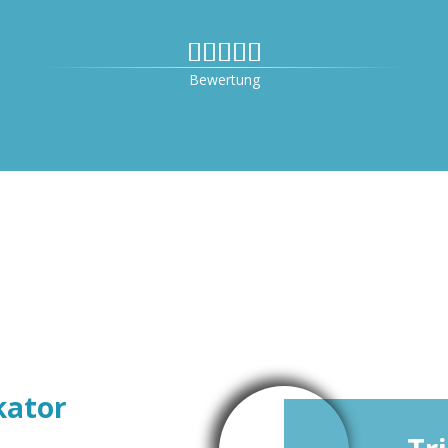


Bewertung
kator