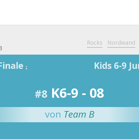
Rocks
Nordwand
3
Finale
Kids 6-9 J
;
K6-9 - 08
#8
von
Team B