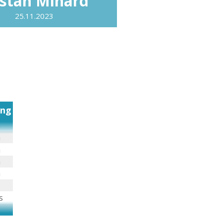
istan Minard
25.11.2023
ung
h
h
h
h
h
s