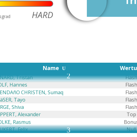
Tr
HARD
tsgrad
Begehungen
Name
Wert
U
2
NARD, Tristan
Flas
LF, Hannes
Flas
ENDAñO CHRISTEN, Sumaq
Flas
äSER, Tayo
Flas
RGE, Shiva
Flas
PPERT, Alexander
Top
LKE, Rasmus
Bonu
UKERT, Felix
3
Null