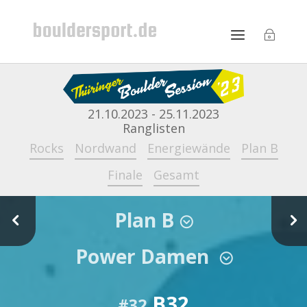
21.10.2023 - 25.11.2023
Ranglisten
Rocks
Nordwand
Energiewände
Plan B
Finale
Gesamt
Plan B
4
5
;
Power Damen
;
B32
#32