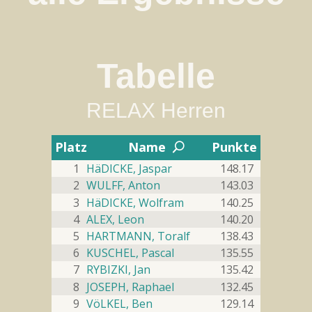
Station 1


Rocks Jena
Tabelle
Sa 01.11.2025 bis Fr 05.12.2025
2
Boulderliste - RELAX Herren
RELAX Herren
#3 rocks 3 (
)
#1
#1
#1
#2
#1

1.04
Flash
2
1.04
Top
Top
Platz
Name
Punkte
U
Bonus
Multiplikator
1
HäDICKE, Jaspar
148.17
#4 rocks 4 (
)
#2
#1
#6
#4
#2

2
WULFF, Anton
143.03
1.04
Flash
1.25
Flash
Top
3
HäDICKE, Wolfram
140.25
Bonus
Multiplikator
4
ALEX, Leon
140.20
#5 rocks 5 (
)
#1
#1
#1
#5
#3

5
HARTMANN, Toralf
138.43
1.03
Flash
1.24
Flash
Top
6
KUSCHEL, Pascal
135.55
Bonus
Multiplikator
7
RYBIZKI, Jan
135.42
#15 rocks 15 (
)
#1
#1
#1
#6
#4

8
JOSEPH, Raphael
132.45
1.70
Flash
0.00
9
VöLKEL, Ben
129.14
Null
Top