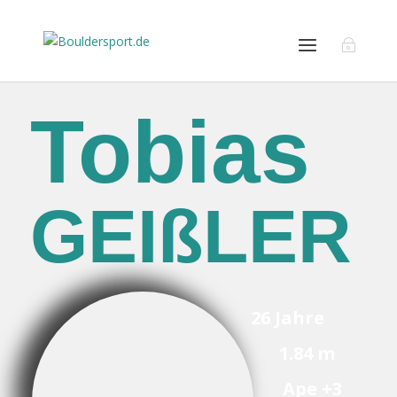
Tobias
GEIßLER
26 Jahre
1.84 m
Ape +3