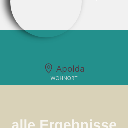
Apolda

WOHNORT
alle Ergebnisse