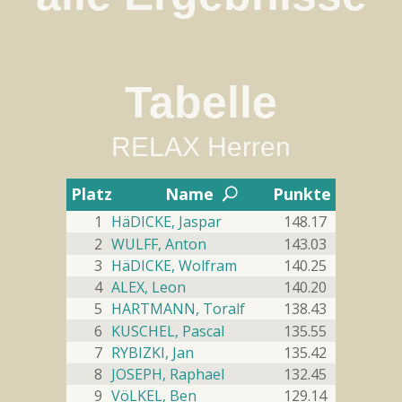
Station 1


Rocks Jena
Tabelle
Sa 01.11.2025 bis Fr 05.12.2025
2
Boulderliste - RELAX Herren
RELAX Herren
#3 rocks 3 (
)
#1
#1
#1
#2
#1

1.04
Flash
2
1.25
Flash
Top
Platz
Name
Punkte
U
Bonus
Multiplikator
1
HäDICKE, Jaspar
148.17
#4 rocks 4 (
)
#2
#1
#6
#4
#2

2
WULFF, Anton
143.03
1.04
Flash
1.25
Flash
Top
3
HäDICKE, Wolfram
140.25
Bonus
Multiplikator
4
ALEX, Leon
140.20
#5 rocks 5 (
)
#1
#1
#1
#5
#3

5
HARTMANN, Toralf
138.43
1.03
Flash
1.24
Flash
Top
6
KUSCHEL, Pascal
135.55
Bonus
Multiplikator
7
RYBIZKI, Jan
135.42
#15 rocks 15 (
)
#1
#1
#1
#6
#4

8
JOSEPH, Raphael
132.45
1.70
Flash
0.51
9
VöLKEL, Ben
129.14
Bonus
Top