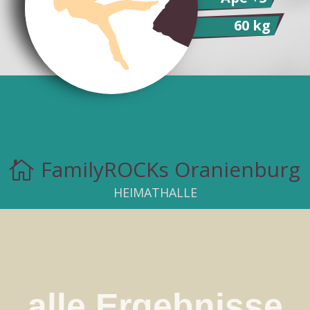
60 kg
FamilyROCKs Oranienburg

HEIMATHALLE
alle Ergebnisse