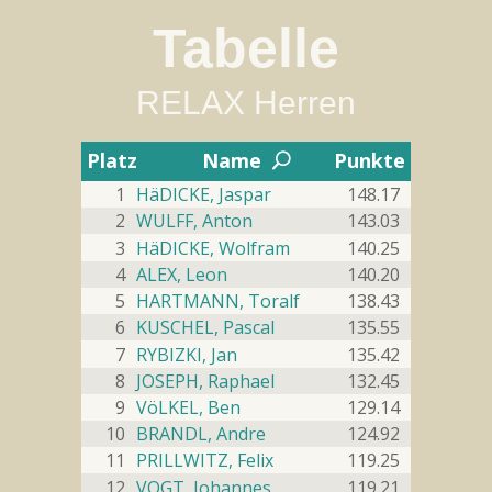
Rocks Jena
Tabelle
Sa 01.11.2025 bis Fr 05.12.2025
2
Boulderliste - RELAX Herren
RELAX Herren
#3 rocks 3 (
)
#1
#1
#1
#2
#1

1.04
Flash
2
--
--
Top
Platz
Name
Punkte
U
Bonus
Multiplikator
1
HäDICKE, Jaspar
148.17
#4 rocks 4 (
)
#2
#1
#6
#4
#2

2
WULFF, Anton
143.03
1.04
Flash
--
--
Top
3
HäDICKE, Wolfram
140.25
Bonus
Multiplikator
4
ALEX, Leon
140.20
#5 rocks 5 (
)
#1
#1
#1
#5
#3

5
HARTMANN, Toralf
138.43
1.03
Flash
--
--
Top
6
KUSCHEL, Pascal
135.55
Bonus
Multiplikator
7
RYBIZKI, Jan
135.42
#15 rocks 15 (
)
#1
#1
#1
#6
#4

8
JOSEPH, Raphael
132.45
1.70
Flash
--
9
VöLKEL, Ben
129.14
--
Top
Bonus
Multiplikator
10
BRANDL, Andre
124.92
#17 rocks 17 (
)
#1
#2
#1
#8
#5

11
PRILLWITZ, Felix
119.25
1.75
12
VOGT, Johannes
119.21
Flash