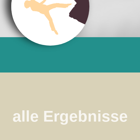
alle Ergebnisse
Station 1

