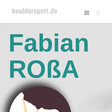
Fabian
ROßA