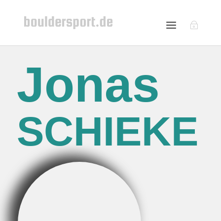
Jonas
SCHIEKE