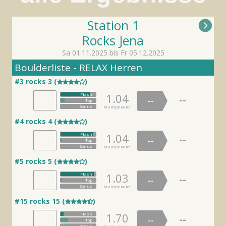
Station 1

Rocks Jena
Sa 01.11.2025 bis Fr 05.12.2025
2
Boulderliste - RELAX Herren
#3 rocks 3 (
)
#1
#1
#1
#2
#1

1.04
Flash
--
--
Top
Bonus
Multiplikator
#4 rocks 4 (
)
#2
#1
#6
#4
#2

1.04
Flash
--
--
Top
Bonus
Multiplikator
#5 rocks 5 (
)
#1
#1
#1
#5
#3

1.03
Flash
--
--
Top
Bonus
Multiplikator
#15 rocks 15 (
)
#1
#1
#1
#6
#4

1.70
Flash
--
--
Top
Bonus