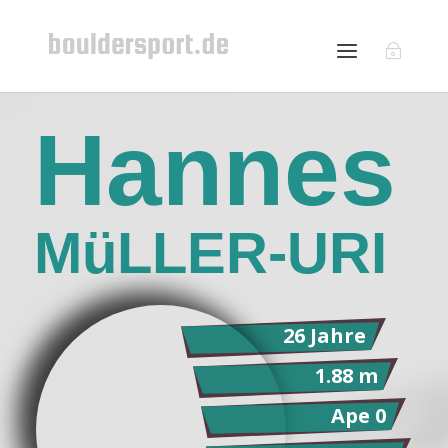
Hannes
MüLLER-URI
26 Jahre
1.88 m
Ape 0