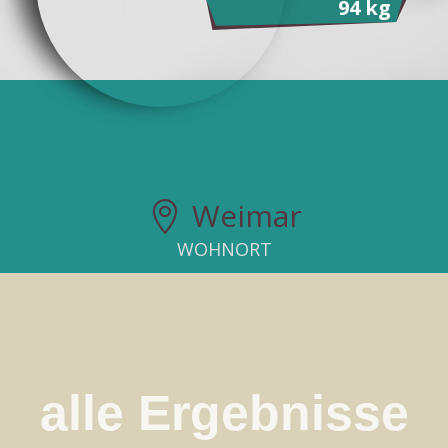
94 kg
Weimar

WOHNORT
alle Ergebnisse